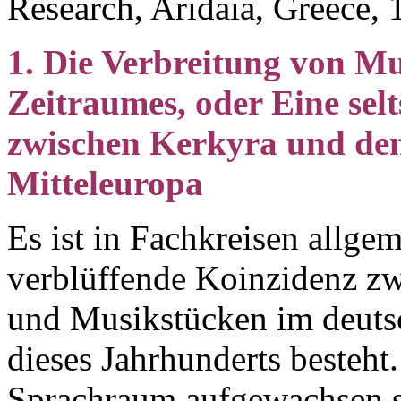
Research,
Aridaia
,
Greece
, 
1. Die Verbreitung von Mu
Zeitraumes, oder Eine se
zwischen Kerkyra und de
Mitteleuropa
Es ist in Fachkreisen allge
verblüffende Koinzidenz zw
und Musikstücken im deuts
dieses Jahrhunderts besteht
Sprachraum aufgewachsen sin